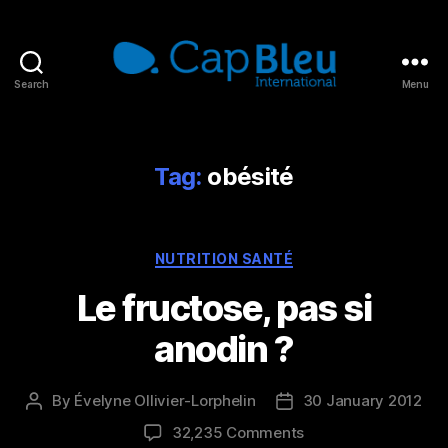
Search
Menu
Cap
Bleu
International
Tag:
obésité
Categories
NUTRITION SANTÉ
Le fructose, pas si
anodin ?
By
Évelyne Ollivier-Lorphelin
30 January 2012
Post
Post
author
date
on
32,235 Comments