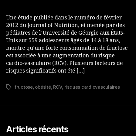
Le
fructose,
pas
Une étude publiée dans le numéro de février
si
2012 du Journal of Nutrition, et menée par des
anodin
pédiatres de l’Université de Géorgie aux États-
?
Unis sur 559 adolescents âgés de 14 à 18 ans,
montre qu’une forte consommation de fructose
est associée à une augmentation du risque
cardio-vasculaire (RCV). Plusieurs facteurs de
risques significatifs ont été […]
fructose
,
obésité
,
RCV
,
risques cardiovasculaires
Tags
Articles récents